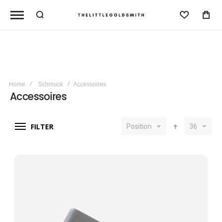
Wunschl
Home
Schmuck
Accessoires
Accessoires
FILTER
Position
36