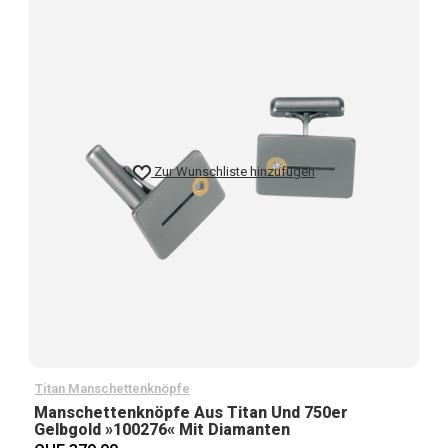
Zur Wunschliste hinzufügen
Titan Manschettenknöpfe
Manschettenknöpfe Aus Titan Und 750er
Gelbgold »100276« Mit Diamanten