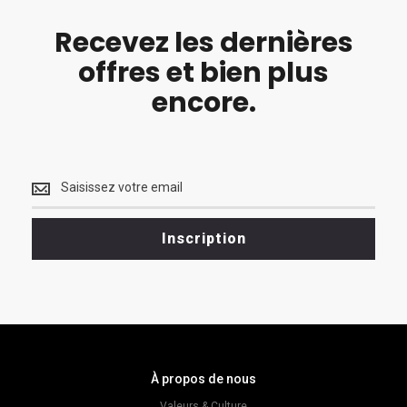
Recevez les dernières
offres et bien plus
encore.
Recevez
les
dernières
<br>
Inscription
offres
et
bien
plus
encore.
À propos de nous
Valeurs & Culture