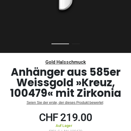
Zum
Anfang
Gold Halsschmuck
der
Anhänger aus 585er
Bildergalerie
Weissgold »Kreuz,
springen
100479« mit Zirkonia
Seien Sie der erste, der dieses Produkt bewertet
CHF 219.00
Auf Lager