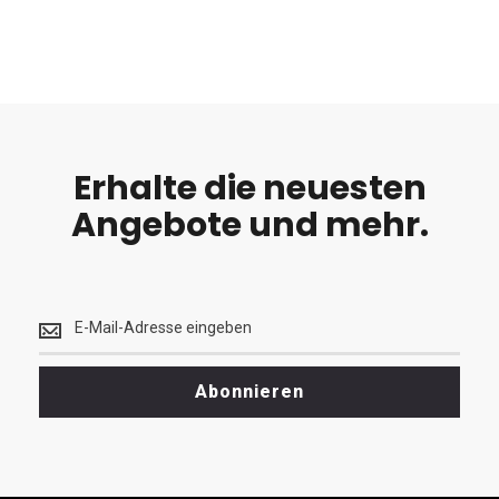
Erhalte die neuesten
Angebote und mehr.
Erhalte
die
neuesten
<br>
Abonnieren
Angebote
und
mehr.