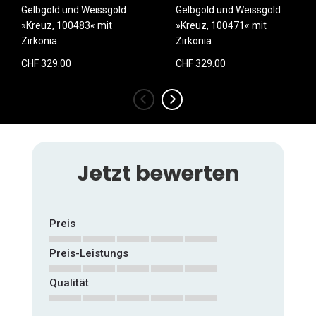
Gelbgold und Weissgold
Gelbgold und Weissgold
»Kreuz, 100483« mit
»Kreuz, 100471« mit
Zirkonia
Zirkonia
CHF 329.00
CHF 329.00
‹
›
Jetzt bewerten
Preis
Preis-Leistungs
1
2
3
4
5
star
stars
stars
stars
stars
Qualität
1
2
3
4
5
star
stars
stars
stars
stars
1
2
3
4
5