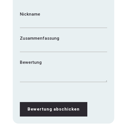
star
stars
stars
stars
stars
Nickname
Zusammenfassung
Bewertung
Bewertung abschicken