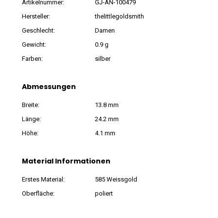
Artikelnummer:
GJ-AN-100479
Hersteller:
thelittlegoldsmith
Geschlecht:
Damen
Gewicht:
0.9 g
Farben:
silber
Abmessungen
Breite:
13.8 mm
Länge:
24.2 mm
Höhe:
4.1 mm
Material Informationen
Erstes Material:
585 Weissgold
Oberfläche:
poliert