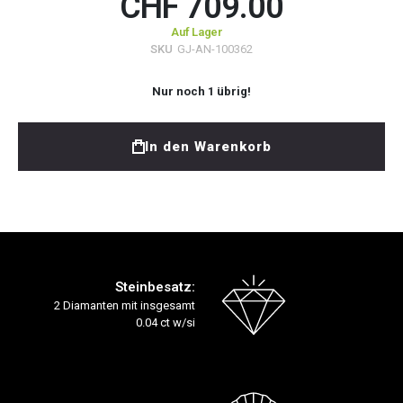
CHF 709.00
Auf Lager
SKU
GJ-AN-100362
Nur noch
1
übrig!
In den Warenkorb
Steinbesatz:
2 Diamanten mit insgesamt
0.04 ct w/si