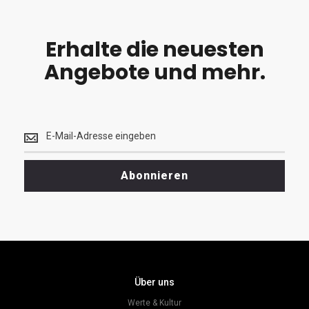
Erhalte die neuesten
Angebote und mehr.
Erhalte
die
neuesten
<br>
Abonnieren
Angebote
und
mehr.
Über uns
Werte & Kultur