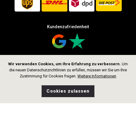
Kundenzufriedenheit
Wir verwenden Cookies, um Ihre Erfahrung zu verbessern.
Um
Folge uns
die neuen Datenschutzrichtlinien zu erfüllen, müssen wir Sie um Ihre
Zustimmung für Cookies fragen.
Weitere Informationen
Cookies zulassen
0
Wunschliste
Home
Suche
Shop
Tasche
CHF 709.00
In den Warenkorb
Copyright © 2026 thelittlegoldsmith.ch
All rights reserved.