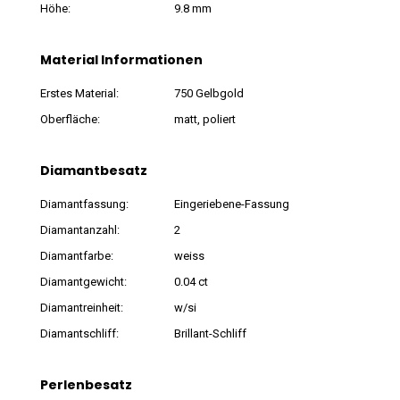
Höhe:
9.8 mm
Material Informationen
Erstes Material:
750 Gelbgold
Oberfläche:
matt, poliert
Diamantbesatz
Diamantfassung:
Eingeriebene-Fassung
Diamantanzahl:
2
Diamantfarbe:
weiss
Diamantgewicht:
0.04 ct
Diamantreinheit:
w/si
Diamantschliff:
Brillant-Schliff
Perlenbesatz