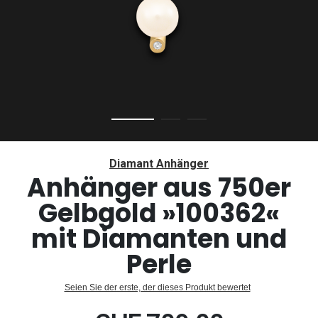
Zum
Anfang
Diamant Anhänger
der
Anhänger aus 750er
Bildergalerie
Gelbgold »100362«
springen
mit Diamanten und
Perle
Seien Sie der erste, der dieses Produkt bewertet