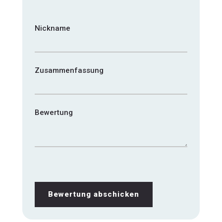
1
2
3
4
5
star
stars
stars
stars
stars
Nickname
Zusammenfassung
Bewertung
Bewertung abschicken