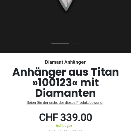
Zum
Anfang
Diamant Anhänger
der
Anhänger aus Titan
Bildergalerie
»100123« mit
springen
Diamanten
Seien Sie der erste, der dieses Produkt bewertet
CHF 339.00
Auf Lager