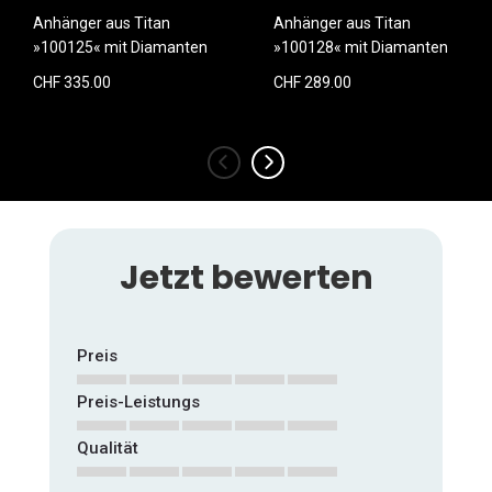
Anhänger aus Titan
Anhänger aus Titan
»100125« mit Diamanten
»100128« mit Diamanten
CHF 335.00
CHF 289.00
‹
›
Jetzt bewerten
Preis
Preis-Leistungs
1
2
3
4
5
star
stars
stars
stars
stars
Qualität
1
2
3
4
5
star
stars
stars
stars
stars