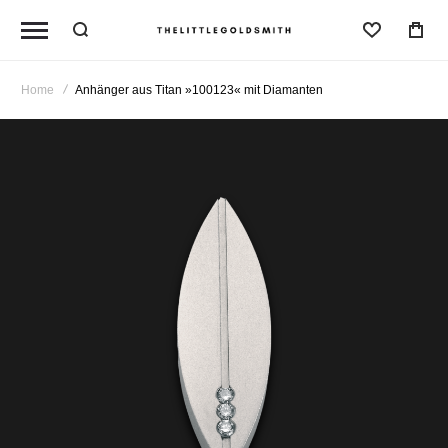
Wunschl
Home
Anhänger aus Titan »100123« mit Diamanten
Zum
Ende
der
Bildergalerie
springen