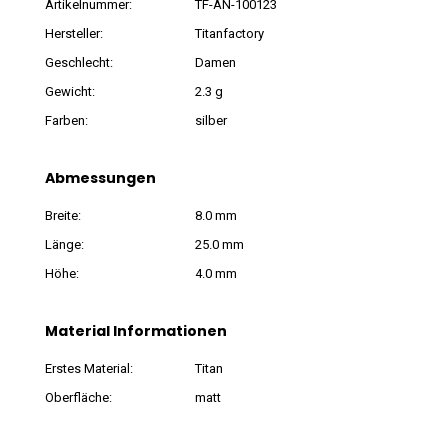
Artikelnummer:
TF-AN-100123
Hersteller:
Titanfactory
Geschlecht:
Damen
Gewicht:
2.3 g
Farben:
silber
Abmessungen
Breite:
8.0 mm
Länge:
25.0 mm
Höhe:
4.0 mm
Material Informationen
Erstes Material:
Titan
Oberfläche:
matt