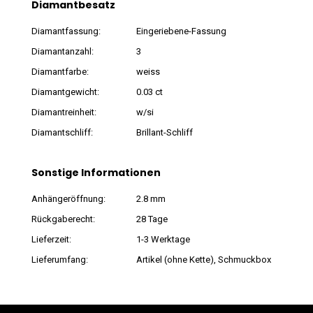
Diamantbesatz
Diamantfassung:
Eingeriebene-Fassung
Diamantanzahl:
3
Diamantfarbe:
weiss
Diamantgewicht:
0.03 ct
Diamantreinheit:
w/si
Diamantschliff:
Brillant-Schliff
Sonstige Informationen
Anhängeröffnung:
2.8 mm
Rückgaberecht:
28 Tage
Lieferzeit:
1-3 Werktage
Lieferumfang:
Artikel (ohne Kette), Schmuckbox