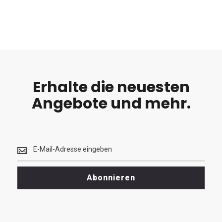
Erhalte die neuesten
Angebote und mehr.
Erhalte
die
neuesten
<br>
Abonnieren
Angebote
und
mehr.