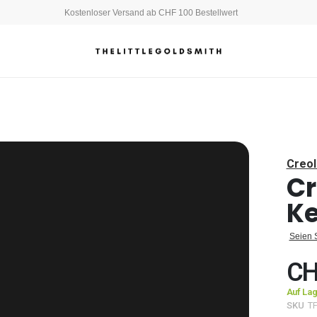
Kostenloser Versand ab CHF 100 Bestellwert
Creo
Cr
Ke
Seien S
CH
Auf La
SKU
T