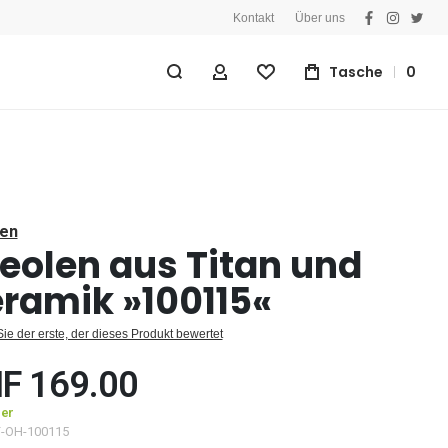
Kontakt
Über uns
facebook
instagra
twitt
Tasche
0
Mein Konto
Wunschliste
len
eolen aus Titan und
ramik »100115«
ie der erste, der dieses Produkt bewertet
F 169.00
ger
F-OH-100115