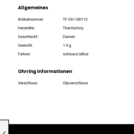
Allgemeines
Artikelnummer:
TF-OH-100115
Hersteller:
Titanfactory
Geschlecht:
Damen
Gewicht:
1.9 g
Farben:
schwarz/silber
Ohrring Informationen
Verschluss:
Clipverschluss
Creolen aus Titan
und Keramik
»100113«