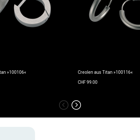
itan »100106«
Creolen aus Titan »100116«
CHF 99.00
‹
›