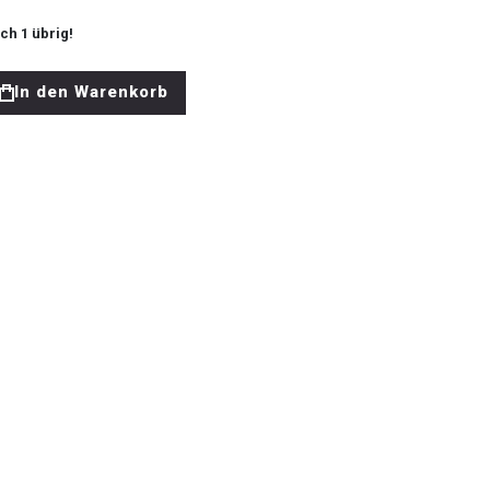
och
1
übrig!
In den Warenkorb