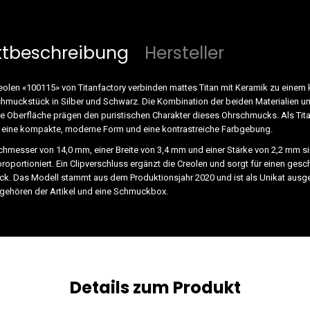
ktbeschreibung
Hersteller
olen «100115» von Titanfactory verbinden mattes Titan mit Keramik zu einem 
chmuckstück in Silber und Schwarz. Die Kombination der beiden Materialien u
e Oberfläche prägen den puristischen Charakter dieses Ohrschmucks. Als Tit
f eine kompakte, moderne Form und eine kontrastreiche Farbgebung.
chmesser von 14,0 mm, einer Breite von 3,4 mm und einer Stärke von 2,2 mm si
proportioniert. Ein Clipverschluss ergänzt die Creolen und sorgt für einen ges
k. Das Modell stammt aus dem Produktionsjahr 2020 und ist als Unikat aus
gehören der Artikel und eine Schmuckbox.
Details zum Produkt