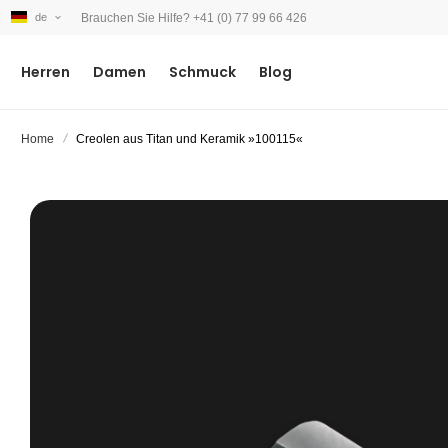
Brauchen Sie Hilfe? +41 (0) 77 99 66 426
de
Herren
Damen
Schmuck
Blog
Home
Creolen aus Titan und Keramik »100115«
Zum
Ende
der
Bildergalerie
springen