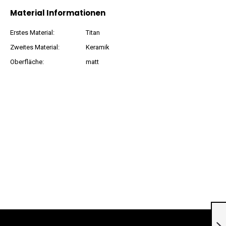
Material Informationen
Erstes Material:
Titan
Zweites Material:
Keramik
Oberfläche:
matt
Creolen aus Titan
»100116«