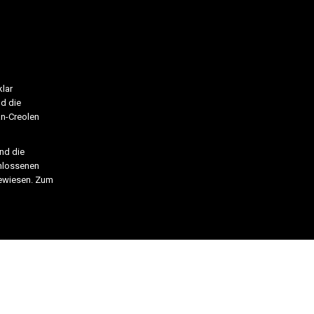
klar
nd die
an-Creolen
nd die
chlossenen
gewiesen. Zum