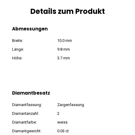
Details zum Produkt
Abmessungen
Breite:
10.0 mm
Länge:
9.8 mm
Höhe:
3.7 mm
Diamantbesatz
Diamantfassung:
Zargenfassung
Diamantanzahl:
2
Diamantfarbe:
weiss
Diamantgewicht:
0.03 ct