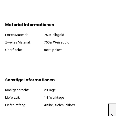
Material Informationen
Erstes Material:
750 Gelbgold
Zweites Material:
750er Weissgold
Oberfläche:
matt, poliert
Sonstige Informationen
Rückgaberecht:
28 Tage
Lieferzeit:
1-3 Werktage
Lieferumfang:
Artikel, Schmuckbox
Ohrstecker aus
750er Gelbgold
»100003« mit