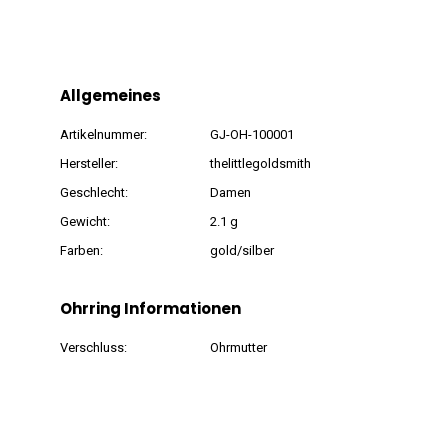
Allgemeines
Artikelnummer:
GJ-OH-100001
Hersteller:
thelittlegoldsmith
Geschlecht:
Damen
Gewicht:
2.1 g
Farben:
gold/silber
Ohrring Informationen
Verschluss:
Ohrmutter