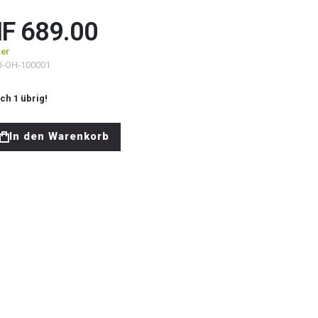
F 689.00
ger
J-OH-100001
och
1
übrig!
In den Warenkorb