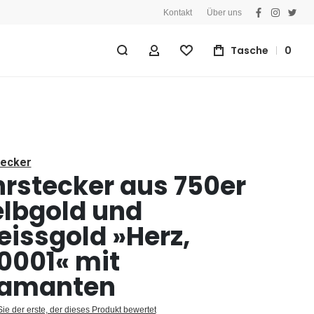
Kontakt
Über uns
facebook
instagra
twitt
Tasche
0
Mein Konto
Wunschliste
tecker
rstecker aus 750er
lbgold und
issgold »Herz,
0001« mit
iamanten
ie der erste, der dieses Produkt bewertet