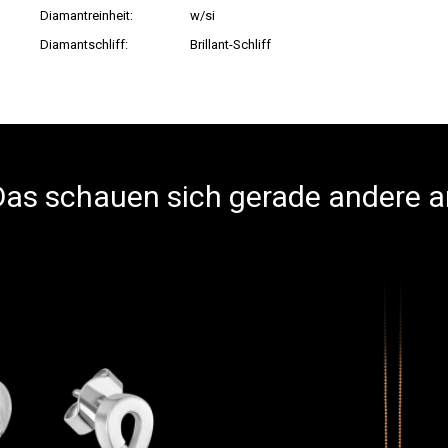
Diamantreinheit:
w/si
Diamantschliff:
Brillant-Schliff
Das schauen sich gerade andere a