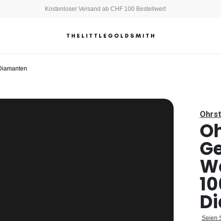
Kostenloser Versand ab CHF 100 Bestellwert
 Diamanten
Ohrs
Oh
Ge
We
10
D
Seien S