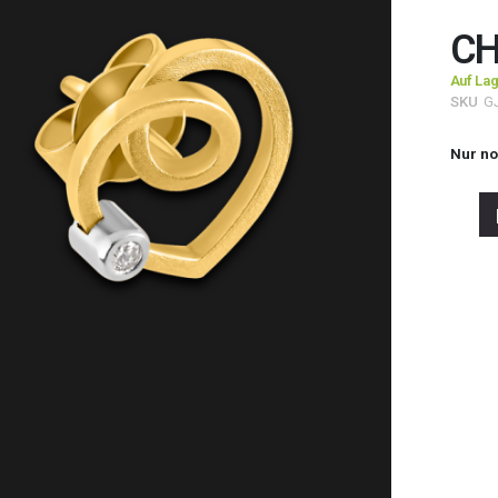
CH
Auf La
SKU
G
Nur n