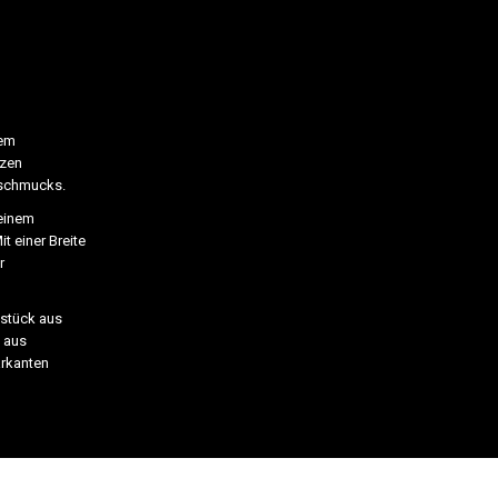
nem
tzen
rschmucks.
 einem
t einer Breite
r
kstück aus
 aus
arkanten