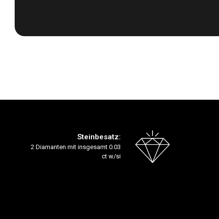
Zum
Anfang
der
Bildergalerie
springen
Steinbesatz:
2 Diamanten mit insgesamt 0.03
ct w/si