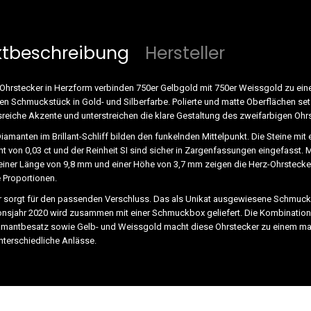
ktbeschreibung
Hersteller
hrstecker in Herzform verbinden 750er Gelbgold mit 750er Weissgold zu ei
en Schmuckstück in Gold- und Silberfarbe. Polierte und matte Oberflächen se
eiche Akzente und unterstreichen die klare Gestaltung des zweifarbigen Oh
amanten im Brillant-Schliff bilden den funkelnden Mittelpunkt. Die Steine mit
von 0,03 ct und der Reinheit SI sind sicher in Zargenfassungen eingefasst. Mi
einer Länge von 9,8 mm und einer Höhe von 3,7 mm zeigen die Herz-Ohrstecke
Proportionen.
r sorgt für den passenden Verschluss. Das als Unikat ausgewiesene Schmuc
nsjahr 2020 wird zusammen mit einer Schmuckbox geliefert. Die Kombination
amantbesatz sowie Gelb- und Weissgold macht diese Ohrstecker zu einem m
unterschiedliche Anlässe.