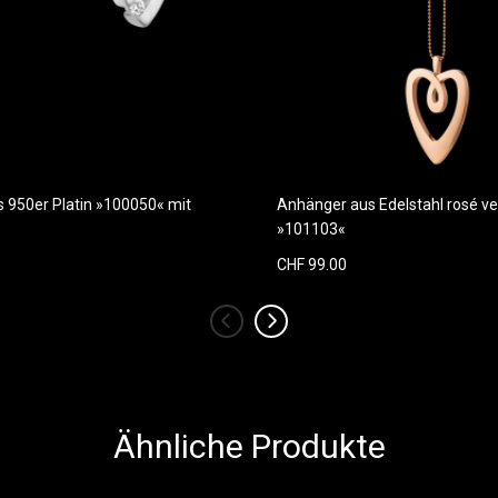
s 950er Platin »100050« mit
Anhänger aus Edelstahl rosé ve
»101103«
CHF 99.00
‹
›
Ähnliche Produkte