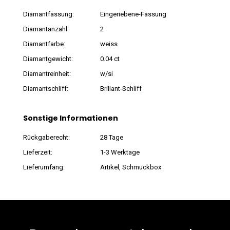
Diamantfassung:
Eingeriebene-Fassung
Diamantanzahl:
2
Diamantfarbe:
weiss
Diamantgewicht:
0.04 ct
Diamantreinheit:
w/si
Diamantschliff:
Brillant-Schliff
Sonstige Informationen
Rückgaberecht:
28 Tage
Lieferzeit:
1-3 Werktage
Lieferumfang:
Artikel, Schmuckbox