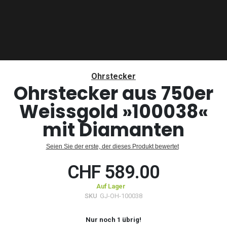
Zum
Anfang
Ohrstecker
der
Ohrstecker aus 750er
Bildergalerie
Weissgold »100038«
springen
mit Diamanten
Seien Sie der erste, der dieses Produkt bewertet
CHF 589.00
Auf Lager
SKU
GJ-OH-100038
Nur noch
1
übrig!