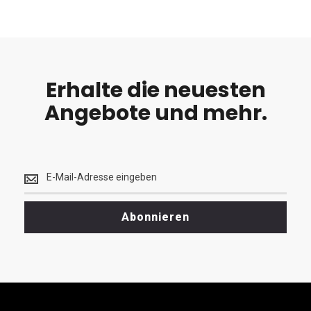
Erhalte die neuesten
Angebote und mehr.
Erhalte
die
neuesten
<br>
Abonnieren
Angebote
und
mehr.