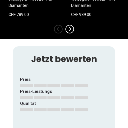
Diamanten
Diamanten
CHF 789.00
CHF 989.00
‹
›
Jetzt bewerten
Preis
Preis-Leistungs
1
2
3
4
5
star
stars
stars
stars
stars
Qualität
1
2
3
4
5
star
stars
stars
stars
stars
1
2
3
4
5
star
stars
stars
stars
stars