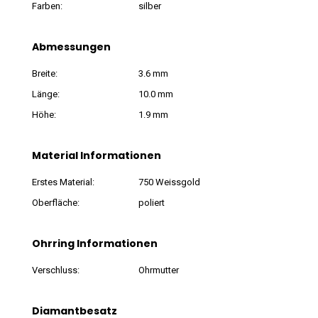
Farben:
silber
Abmessungen
Breite:
3.6 mm
Länge:
10.0 mm
Höhe:
1.9 mm
Material Informationen
Erstes Material:
750 Weissgold
Oberfläche:
poliert
Ohrring Informationen
Verschluss:
Ohrmutter
Diamantbesatz