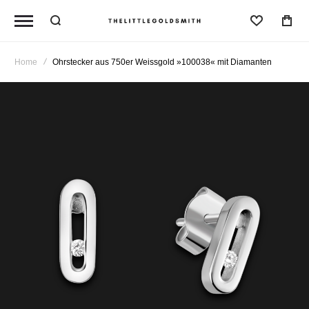
Wunschl
Home
Ohrstecker aus 750er Weissgold »100038« mit Diamanten
Zum
Ende
der
Bildergalerie
springen