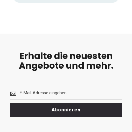
Erhalte die neuesten
Angebote und mehr.
Erhalte
die
neuesten
<br>
Abonnieren
Angebote
und
mehr.