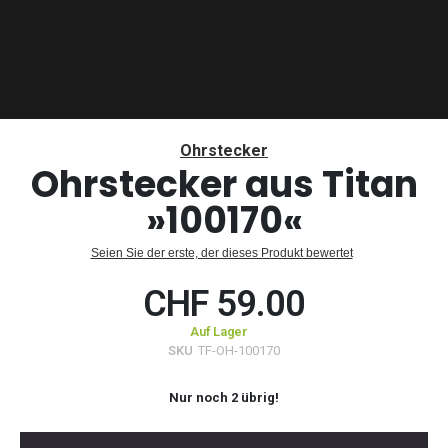
Zum
Anfang
Ohrstecker
der
Ohrstecker aus Titan
Bildergalerie
»100170«
springen
Seien Sie der erste, der dieses Produkt bewertet
CHF 59.00
Auf Lager
SKU
TF-OH-100170
Nur noch
2
übrig!