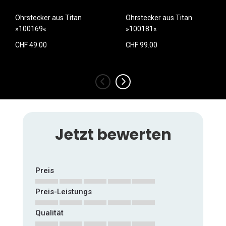
Ohrstecker aus Titan
Ohrstecker aus Titan
»100169«
»100181«
CHF 49.00
CHF 99.00
‹
›
Jetzt bewerten
Preis
Preis-Leistungs
1
2
3
4
5
star
stars
stars
stars
stars
Qualität
1
2
3
4
5
star
stars
stars
stars
stars