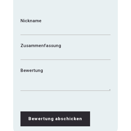
1
2
3
4
5
star
stars
stars
stars
stars
Nickname
Zusammenfassung
Bewertung
Bewertung abschicken