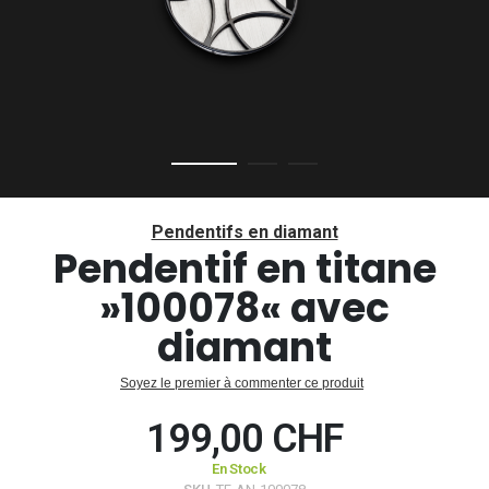
Passer
au
Pendentifs en diamant
début
Pendentif en titane
de
»100078« avec
la
Galerie
diamant
d’images
Soyez le premier à commenter ce produit
199,00 CHF
En Stock