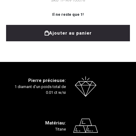
SKU
TF-AN-100078
Il ne reste que
1
!
Ajouter au panier
Pierre précieuse:
1 diamant d’un poids total de
0.01 ct w/si
Matériau:
Titane