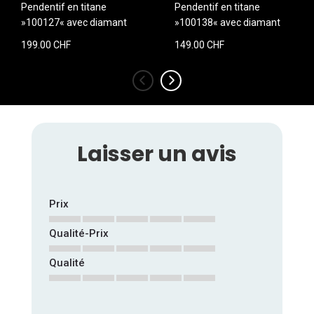
Pendentif en titane
Pendentif en titane
»100127« avec diamant
»100138« avec diamant
199.00 CHF
149.00 CHF
‹
›
Laisser un avis
Prix
Qualité-Prix
1
2
3
4
5
star
stars
stars
stars
stars
Qualité
1
2
3
4
5
star
stars
stars
stars
stars
1
2
3
4
5
star
stars
stars
stars
stars