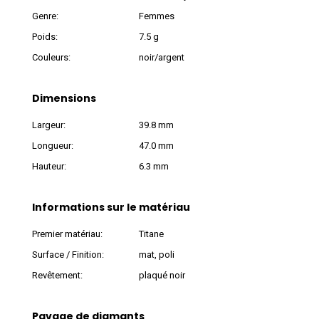
Genre:
Femmes
Poids:
7.5 g
Couleurs:
noir/argent
Dimensions
Largeur:
39.8 mm
Longueur:
47.0 mm
Hauteur:
6.3 mm
Informations sur le matériau
Premier matériau:
Titane
Surface / Finition:
mat, poli
Revêtement:
plaqué noir
Pavage de diamants