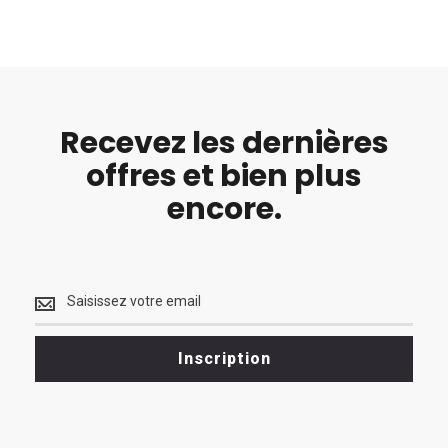
Recevez les dernières
offres et bien plus
encore.
Recevez
les
dernières
<br>
Inscription
offres
et
bien
plus
encore.