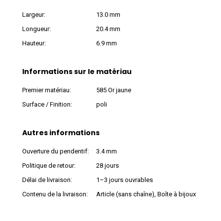
Largeur:
13.0 mm
Longueur:
20.4 mm
Hauteur:
6.9 mm
Informations sur le matériau
Premier matériau:
585 Or jaune
Surface / Finition:
poli
Autres informations
Ouverture du pendentif:
3.4 mm
Politique de retour:
28 jours
Délai de livraison:
1–3 jours ouvrables
Contenu de la livraison:
Article (sans chaîne), Boîte à bijoux