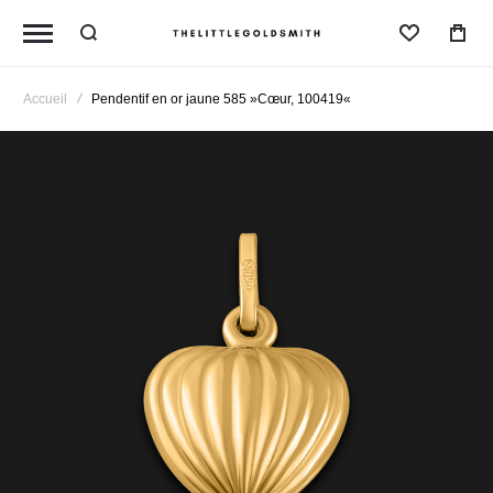
Liste D'
Accueil
Pendentif en or jaune 585 »Cœur, 100419«
Passer
à
la
fin
de
la
galerie
d’images