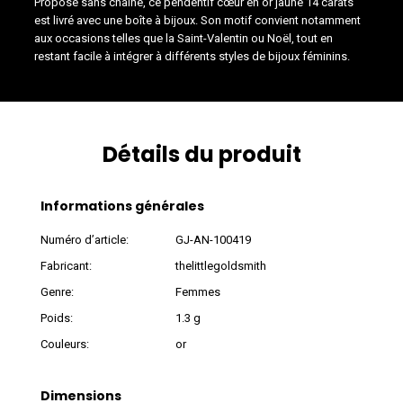
Proposé sans chaîne, ce pendentif cœur en or jaune 14 carats
est livré avec une boîte à bijoux. Son motif convient notamment
aux occasions telles que la Saint-Valentin ou Noël, tout en
restant facile à intégrer à différents styles de bijoux féminins.
Détails du produit
Informations générales
Numéro d’article:
GJ-AN-100419
Fabricant:
thelittlegoldsmith
Genre:
Femmes
Poids:
1.3 g
Couleurs:
or
Dimensions