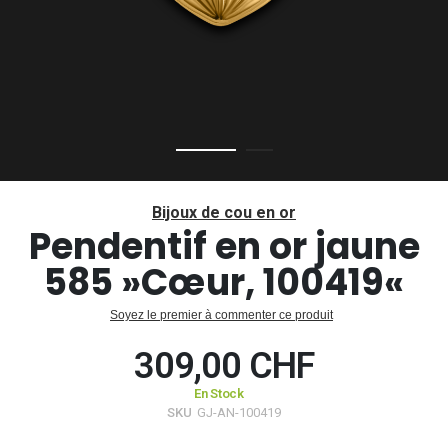
Passer
au
Bijoux de cou en or
début
Pendentif en or jaune
de
585 »Cœur, 100419«
la
Galerie
d’images
Soyez le premier à commenter ce produit
309,00 CHF
En Stock
SKU
GJ-AN-100419