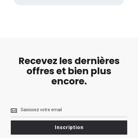
Recevez les dernières
offres et bien plus
encore.
Recevez
les
dernières
<br>
Inscription
offres
et