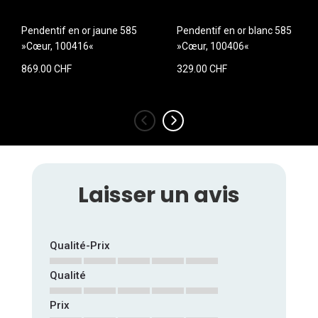
Pendentif en or jaune 585
Pendentif en or blanc 585
»Cœur, 100416«
»Cœur, 100406«
869.00 CHF
329.00 CHF
‹
›
Laisser un avis
Qualité-Prix
Qualité
1
2
3
4
5
star
stars
stars
stars
stars
Prix
1
2
3
4
5