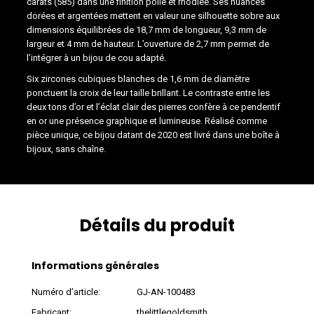
carats (585) dans une finition polie et rhodiée. Ses nuances
dorées et argentées mettent en valeur une silhouette sobre aux
dimensions équilibrées de 18,7 mm de longueur, 9,3 mm de
largeur et 4 mm de hauteur. L’ouverture de 2,7 mm permet de
l’intégrer à un bijou de cou adapté.
Six zircones cubiques blanches de 1,6 mm de diamètre
ponctuent la croix de leur taille brillant. Le contraste entre les
deux tons d’or et l’éclat clair des pierres confère à ce pendentif
en or une présence graphique et lumineuse. Réalisé comme
pièce unique, ce bijou datant de 2020 est livré dans une boîte à
bijoux, sans chaîne.
Détails du produit
Informations générales
Numéro d’article:
GJ-AN-100483
Fabricant:
thelittlegoldsmith