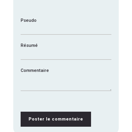
1
2
3
4
5
star
stars
stars
stars
stars
Pseudo
Résumé
Commentaire
Poster le commentaire