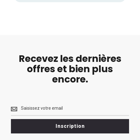
Recevez les dernières
offres et bien plus
encore.
Recevez
les
dernières
<br>
Inscription
offres
et
bien