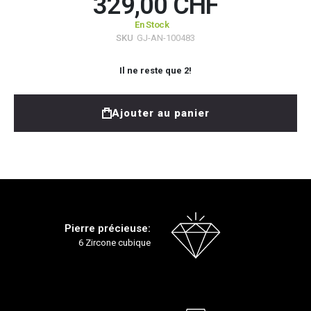
329,00 CHF
En Stock
SKU
GJ-AN-100483
Il ne reste que
2
!
Ajouter au panier
Pierre précieuse:
6 Zircone cubique