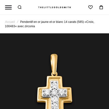
Liste D'
Accueil
Pendentif en or jaune et or blanc 14 carats (585) »Croix,
100483« avec zirconia
Passer
à
la
fin
de
la
galerie
d’images