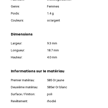
Genre:
Femmes
Poids:
1.4 g
Couleurs:
or/argent
Dimensions
Largeur:
9.3 mm
Longueur:
18.7 mm
Hauteur:
4.0 mm
Informations sur le matériau
Premier matériau:
585 Or jaune
Deuxième matériau:
585er Or blanc
Surface / Finition:
poli
Revêtement:
rhodié