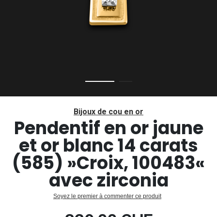
Passer
au
Bijoux de cou en or
début
Pendentif en or jaune
de
et or blanc 14 carats
la
Galerie
(585) »Croix, 100483«
d’images
avec zirconia
Soyez le premier à commenter ce produit