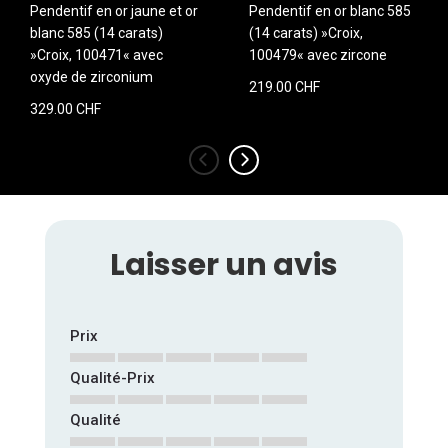
Pendentif en or jaune et or
Pendentif en or blanc 585
blanc 585 (14 carats)
(14 carats) »Croix,
»Croix, 100471« avec
100479« avec zircone
oxyde de zirconium
219.00 CHF
329.00 CHF
‹
›
Laisser un avis
Prix
Qualité-Prix
1
2
3
4
5
star
stars
stars
stars
stars
Qualité
1
2
3
4
5
star
stars
stars
stars
stars