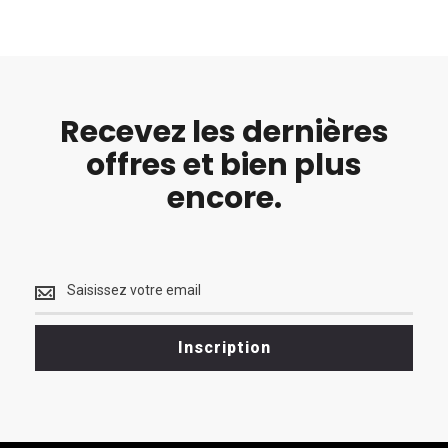
Recevez les dernières
offres et bien plus
encore.
Recevez
les
dernières
<br>
Inscription
offres
et
bien
plus
encore.