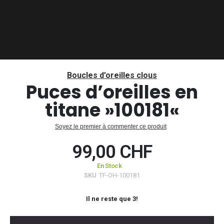
Passer
au
Boucles d’oreilles clous
début
Puces d’oreilles en
de
titane »100181«
la
Galerie
d’images
Soyez le premier à commenter ce produit
99,00 CHF
En Stock
SKU
TF-OH-100181
Il ne reste que
3
!