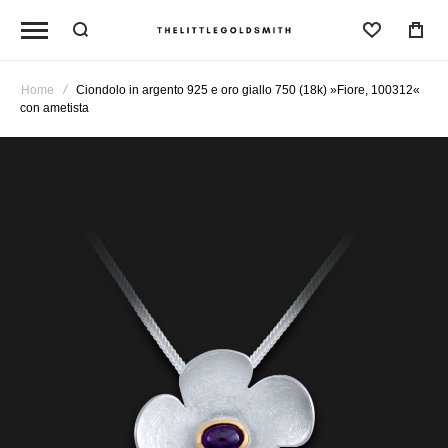
Lista De
Home
Ciondolo in argento 925 e oro giallo 750 (18k) »Fiore, 100312«
con ametista
Vai
alla
fine
della
galleria
di
immagini