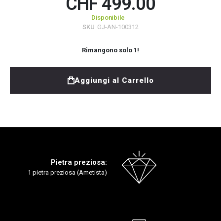
CHF 499.00
Disponibile
SKU
GJ-AN-100312
Rimangono solo
1
!
Aggiungi al Carrello
Pietra preziosa:
1 pietra preziosa (Ametista)