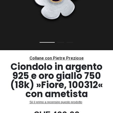
Vai
all'inizio
Collane con Pietre Preziose
della
Ciondolo in argento
galleria
925 e oro giallo 750
di
immagini
(18k) »Fiore, 100312«
con ametista
Sii il primo a recensire questo prodotto