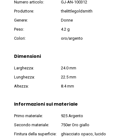
Numero articolo:
GJ-AN-100312
Produttore:
thelittlegoldsmith
Genere:
Donne
Peso:
4.2 g
Colori:
oro/argento
Dimensioni
Larghezza:
24.0 mm
Lunghezza:
22.5 mm
Altezza:
8.4 mm
Informazioni sul materiale
Primo materiale:
925 Argento
Secondo materiale:
750er Oro giallo
Finitura della superficie:
ghiacciato opaco, lucido