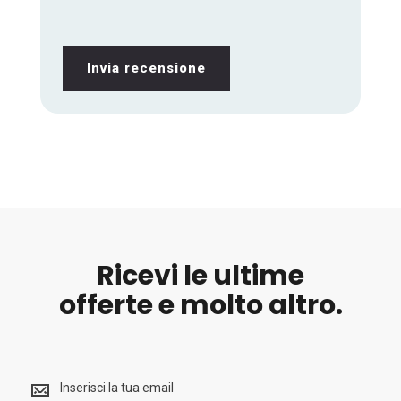
Invia recensione
Ricevi le ultime
offerte e molto altro.
Ricevi
le