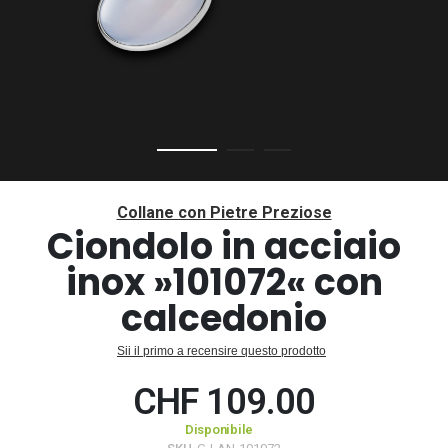
Vai
all'inizio
Collane con Pietre Preziose
della
Ciondolo in acciaio
galleria
inox »101072« con
di
immagini
calcedonio
Sii il primo a recensire questo prodotto
CHF 109.00
Disponibile