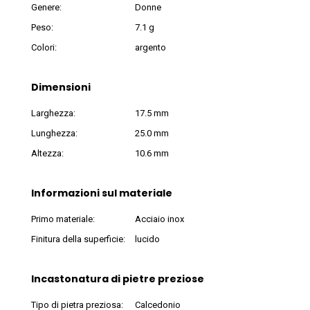
Genere:
Donne
Peso:
7.1 g
Colori:
argento
Dimensioni
Larghezza:
17.5 mm
Lunghezza:
25.0 mm
Altezza:
10.6 mm
Informazioni sul materiale
Primo materiale:
Acciaio inox
Finitura della superficie:
lucido
Incastonatura di pietre preziose
Tipo di pietra preziosa:
Calcedonio