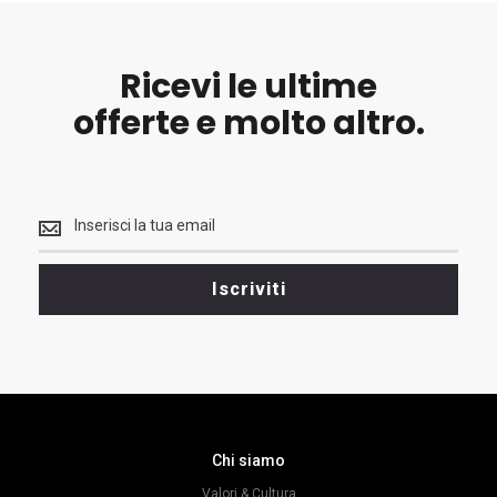
Ricevi le ultime
offerte e molto altro.
Ricevi
le
ultime
<br>
Iscriviti
offerte
e
molto
altro.
Chi siamo
Valori & Cultura