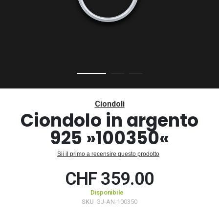
Vai
all'inizio
Ciondoli
della
Ciondolo in argento
galleria
925 »100350«
di
immagini
Sii il primo a recensire questo prodotto
CHF 359.00
Disponibile
SKU
GJ-AN-100350