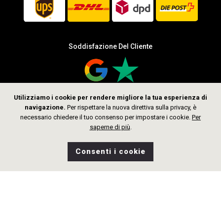
Soddisfazione Del Cliente
Utilizziamo i cookie per rendere migliore la tua esperienza di
navigazione.
Per rispettare la nuova direttiva sulla privacy, è
Seguici
necessario chiedere il tuo consenso per impostare i cookie.
Per
saperne di più
.
Consenti i cookie
0
Desideri
Home
Ricerca
Negozio
Borsa
CHF 359.00
Aggiungi al Carrello
Diritto d’autore © 2026 thelittlegoldsmith.ch