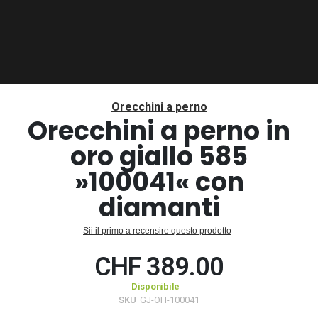
Vai
all'inizio
Orecchini a perno
della
Orecchini a perno in
galleria
oro giallo 585
di
immagini
»100041« con
diamanti
Sii il primo a recensire questo prodotto
CHF 389.00
Disponibile
SKU
GJ-OH-100041