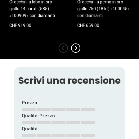
Orecchini a lobo in oro
Orecchini a perno in oro
giallo 14 carati (585)
giallo 750 (18 kt) »100045«
»100909« con diamanti
con diamanti
CHF 919.00
CHF 659.00
‹
›
Scrivi una recensione
Prezzo
Qualità-Prezzo
1
2
3
4
5
star
stars
stars
stars
stars
Qualità
1
2
3
4
5
star
stars
stars
stars
stars