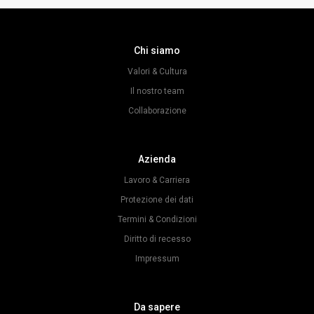
Chi siamo
Valori & Cultura
Il nostro team
Collaborazione
Azienda
Lavoro & Carriera
Protezione dei dati
Termini & Condizioni
Diritto di recesso
Impressum
Da sapere