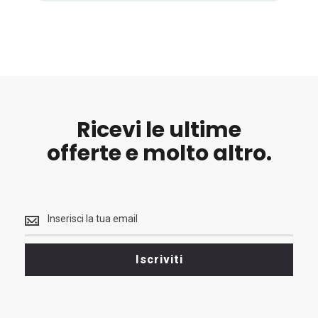
Ricevi le ultime
offerte e molto altro.
Ricevi
le
ultime
<br>
Iscriviti
offerte
e
molto
altro.