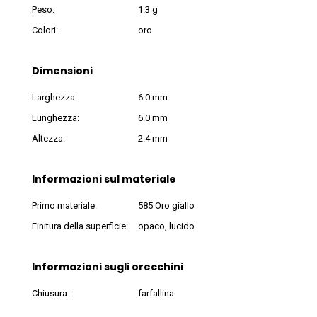
Peso:
1.3 g
Colori:
oro
Dimensioni
Larghezza:
6.0 mm
Lunghezza:
6.0 mm
Altezza:
2.4 mm
Informazioni sul materiale
Primo materiale:
585 Oro giallo
Finitura della superficie:
opaco, lucido
Informazioni sugli orecchini
Chiusura:
farfallina