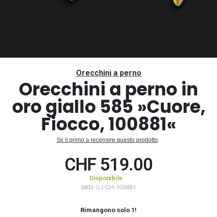
Vai
all'inizio
Orecchini a perno
della
Orecchini a perno in
galleria
oro giallo 585 »Cuore,
di
immagini
Fiocco, 100881«
Sii il primo a recensire questo prodotto
CHF 519.00
Disponibile
SKU
GJ-OH-100881
Rimangono solo
1
!