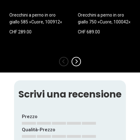
Orecchini a perno in oro
Orecchini a perno in oro
giallo 585 »Cuore, 100912«
giallo 750 »Cuore, 100042«
CHF 289.00
CHF 689.00
‹
›
Scrivi una recensione
Prezzo
Qualità-Prezzo
1
2
3
4
5
star
stars
stars
stars
stars