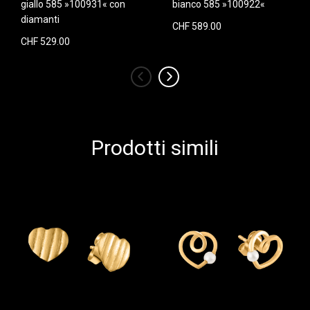
giallo 585 »100931« con
bianco 585 »100922«
diamanti
CHF 589.00
CHF 529.00
‹
›
Prodotti simili