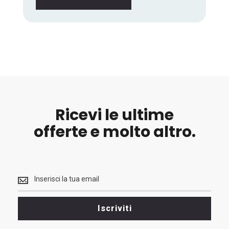
Ricevi le ultime
offerte e molto altro.
Ricevi
le
ultime
<br>
Iscriviti
offerte
e
molto