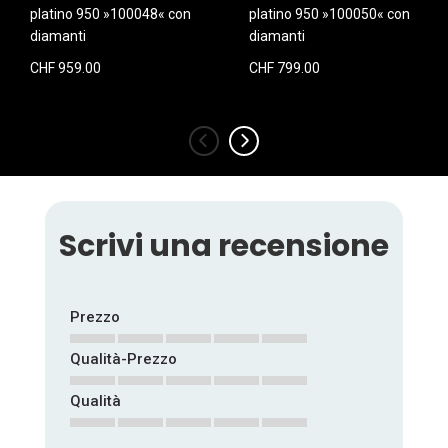
platino 950 »100048« con
platino 950 »100050« con
diamanti
diamanti
CHF 959.00
CHF 799.00
‹
›
Scrivi una recensione
Prezzo
Qualità-Prezzo
1
2
3
4
5
star
stars
stars
stars
stars
Qualità
1
2
3
4
5
star
stars
stars
stars
stars
1
2
3
4
5