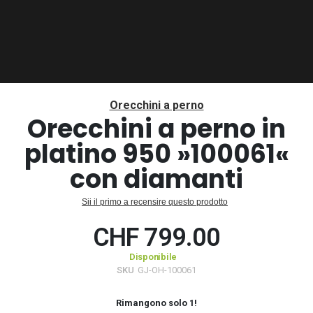
Vai
all'inizio
Orecchini a perno
della
Orecchini a perno in
galleria
platino 950 »100061«
di
immagini
con diamanti
Sii il primo a recensire questo prodotto
CHF 799.00
Disponibile
SKU
GJ-OH-100061
Rimangono solo
1
!