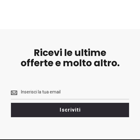
Ricevi le ultime
offerte e molto altro.
Ricevi
le
ultime
<br>
Iscriviti
offerte
e
molto
altro.