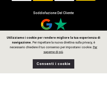
Soddisfazione Del Cliente
Utilizziamo i cookie per rendere migliore la tua esperienza di
navigazione.
Per rispettare la nuova direttiva sulla privacy, è
Seguici
necessario chiedere il tuo consenso per impostare i cookie.
Per
saperne di più
.
Consenti i cookie
0
Desideri
Home
Ricerca
Negozio
Borsa
CHF 950.00
Aggiungi al Carrello
Diritto d’autore © 2026 thelittlegoldsmith.ch
Tutti i diritti riservati.