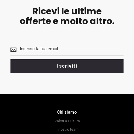
Ricevi le ultime
offerte e molto altro.
Ricevi
le
ultime
<br>
Iscriviti
offerte
e
molto
altro.
Chi siamo
Valori & Cultura
Il nostro team