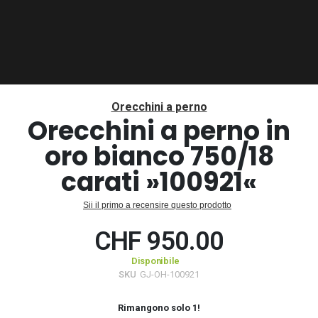
Vai
all'inizio
Orecchini a perno
della
Orecchini a perno in
galleria
oro bianco 750/18
di
immagini
carati »100921«
Sii il primo a recensire questo prodotto
CHF 950.00
Disponibile
SKU
GJ-OH-100921
Rimangono solo
1
!