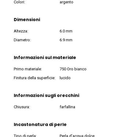
Colori:
argento
Dimensioni
Altezza:
6.0 mm
Diametro:
6.9 mm
Informazioni sul materiale
Primo materiale:
750 Oro bianco
Finitura della superficie:
lucido
Informazioni sugli orecchini
Chiusura:
farfallina
Incastonatura di perle
Tipo di perla:
Perla d’acqua dolce