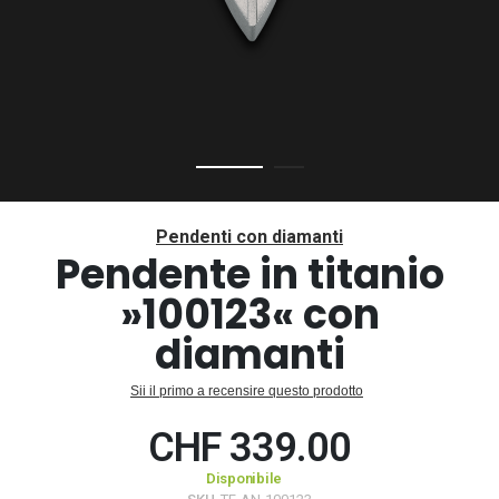
Vai
all'inizio
Pendenti con diamanti
della
Pendente in titanio
galleria
»100123« con
di
immagini
diamanti
Sii il primo a recensire questo prodotto
CHF 339.00
Disponibile