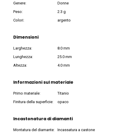
Genere:
Donne
Peso:
2.3 g
Colori:
argento
Dimensioni
Larghezza:
8.0 mm
Lunghezza:
25.0 mm
Altezza:
4.0 mm
Informazioni sul materiale
Primo materiale:
Titanio
Finitura della superficie:
opaco
Incastonatura di diamanti
Montatura del diamante:
Incassatura a castone