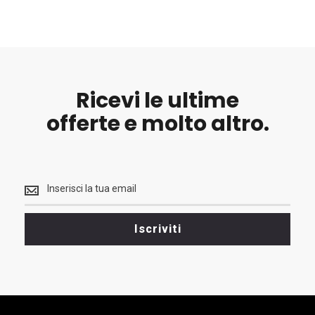
Ricevi le ultime
offerte e molto altro.
Ricevi
le
ultime
<br>
Iscriviti
offerte
e
molto
altro.