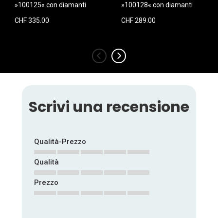
»100125« con diamanti
»100128« con diamanti
CHF 335.00
CHF 289.00
‹
›
Scrivi una recensione
Qualità-Prezzo
Qualità
1
2
3
4
5
star
stars
stars
stars
stars
Prezzo
1
2
3
4
5
star
stars
stars
stars
stars
1
2
3
4
5
star
stars
stars
stars
stars