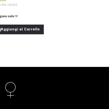
bile
J-AN-100426
gono solo
1
!
Aggiungi al Carrello