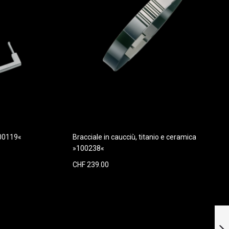
100119«
Bracciale in caucciù, titanio e ceramica
»100238«
CHF 239.00
Ciondolo in oro
giallo 750 (18 carati)
»Croce, 100428«