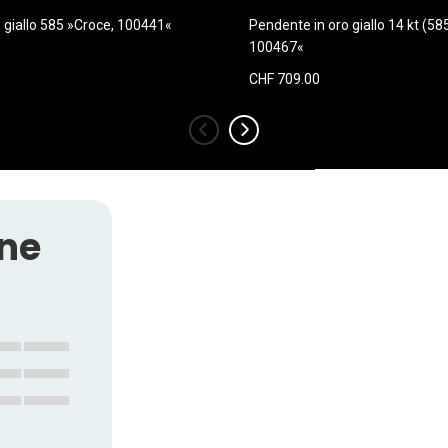
o giallo 585 »Croce, 100441«
Pendente in oro giallo 14 kt (58
100467«
CHF 709.00
‹
›
one