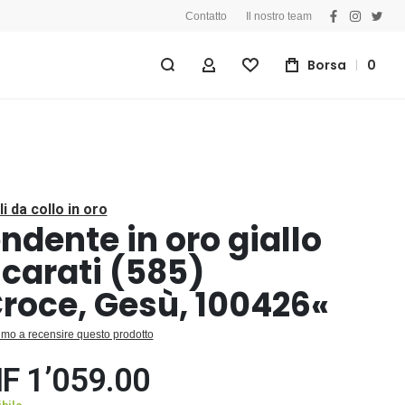
Contatto
Il nostro team
facebook
instagra
twitt
Borsa
0
My Account
Lista Desideri
li da collo in oro
ndente in oro giallo
 carati (585)
roce, Gesù, 100426«
primo a recensire questo prodotto
F 1’059.00