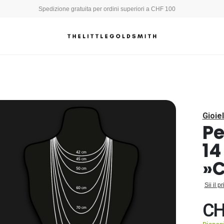
Spedizione gratuita per ordini superiori a CHF 100
Gioiel
Pe
14
»C
Sii il 
CH