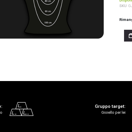
Disponi
SKU
G
Riman
e:
Gruppo target:
lo
Gioiello per lei