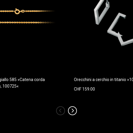
 giallo 585 »Catena corda
Orecchini a cerchio in titanio »
), 100725«
CHF 159.00
‹
›