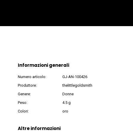
Informazioni generali
Numero articolo:
GJ-AN-100426
Produttore:
thelittlegoldsmith
Genere:
Donne
Peso:
4.5 g
Colori:
oro
Altre informazioni