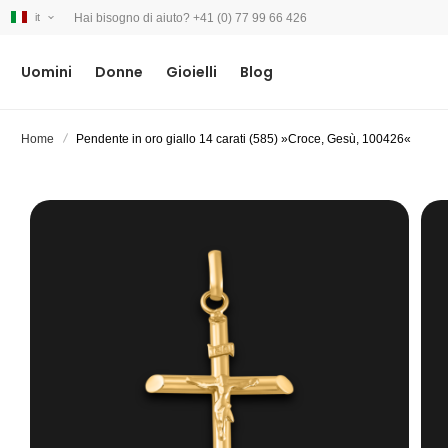
Hai bisogno di aiuto? +41 (0) 77 99 66 426
it
Uomini
Donne
Gioielli
Blog
Home
Pendente in oro giallo 14 carati (585) »Croce, Gesù, 100426«
Vai
alla
fine
della
galleria
di
immagini