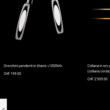
Orecchini pendenti in titanio »100064«
Collana in oro
(collana corda
CHF 199.00
CHF 2’309.00
Medaglione in oro
giallo 585 »100424«