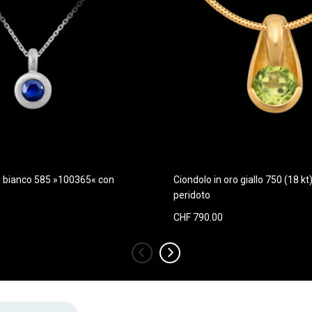
o bianco 585 »100365« con
Ciondolo in oro giallo 750 (18 k
peridoto
CHF 790.00
‹
›