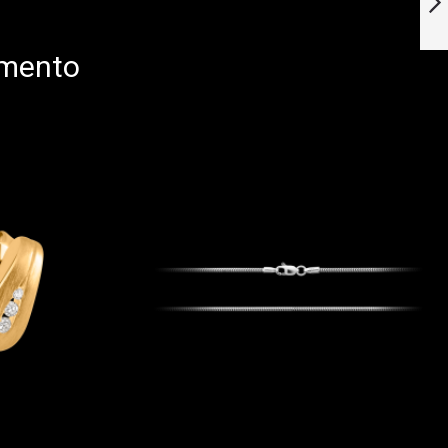
tormalina
Successivo
omento