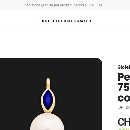
Spedizione gratuita per ordini superiori a CHF 100
Gioiel
Pe
75
co
Sii il 
CH