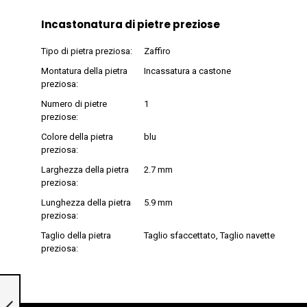
Incastonatura di pietre preziose
Tipo di pietra preziosa:
Zaffiro
Montatura della pietra
Incassatura a castone
preziosa:
Numero di pietre
1
preziose:
Colore della pietra
blu
preziosa:
Larghezza della pietra
2.7 mm
preziosa:
Lunghezza della pietra
5.9 mm
preziosa:
Taglio della pietra
Taglio sfaccettato, Taglio navette
preziosa:
Ciondolo in oro
bianco 750
»100322« con perla