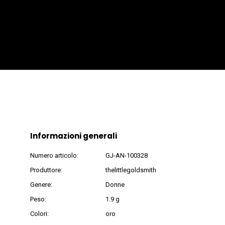
Informazioni generali
Numero articolo:
GJ-AN-100328
Produttore:
thelittlegoldsmith
Genere:
Donne
Peso:
1.9 g
Colori:
oro