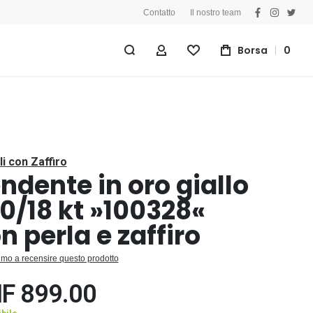
Contatto
Il nostro team
facebook
instagra
twitt
Borsa
0
My Account
Lista Desideri
li con Zaffiro
ndente in oro giallo
0/18 kt »100328«
n perla e zaffiro
primo a recensire questo prodotto
F 899.00