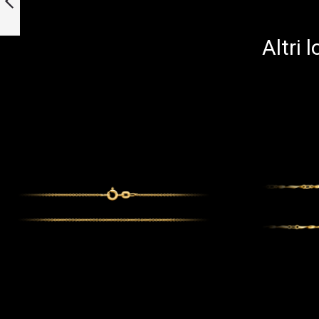
e zaffiro
Precedente
Altri