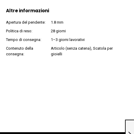
Altre informazioni
Apertura del pendente:
1.8 mm
Politica di reso:
28 giorni
Tempo di consegna:
1–3 giorni lavorativi
Contenuto della
Articolo (senza catena), Scatola per
consegna:
gioielli
Pendente in oro
giallo 14 carati (585)
»100329« con