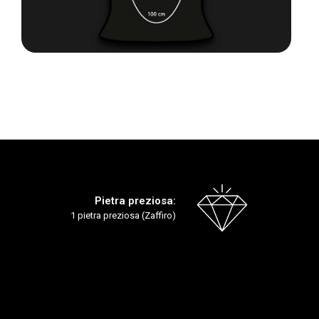
Vai
all'inizio
della
galleria
di
immagini
Pietra preziosa:
1 pietra preziosa (Zaffiro)