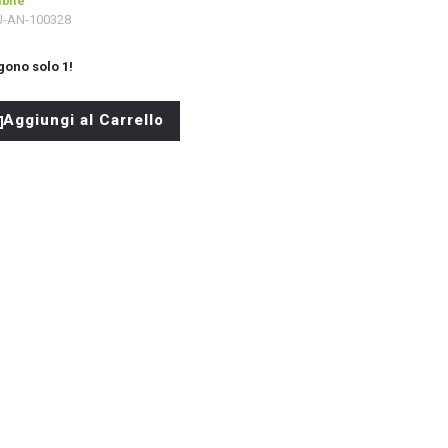
bile
J-AN-100328
gono solo
1
!
Aggiungi al Carrello