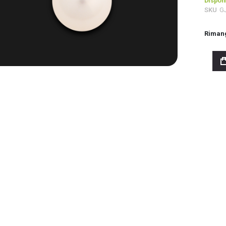
Disponi
SKU
G
Riman