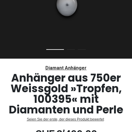
Zum
Anfang
Diamant Anhänger
der
Anhänger aus 750er
Bildergalerie
Weissgold »Tropfen,
springen
100395« mit
Diamanten und Perle
Seien Sie der erste, der dieses Produkt bewertet