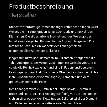
Produktbeschreibung
Hersteller
Dieser tropfenförmige Damenanhänger verbindet poliertes 750er
Weissgold mit einer grauen Tahiti-Zuchtperle und funkelnden
Diamanten. Die silberfarbene Erscheinung des Weissgoldes
bildet einen eleganten Rahmen für die 15,4 mm lange und 11,9
mm breite Perle. Als Unikat setzt der Anhänger einen
charaktervollen Akzent am Dekolleté.
Insgesamt 18 weisse Diamanten im Brillantschliff ergänzen die
Tahiti-Zuchtperle. Sie weisen zusammen ein Gewicht von 0,12 ct
sowie die Reinheit tw/vs auf und sind in Faden- und Verschnitt-
Fassungen angeordnet. Die polierte Oberfläche unterstreicht das
klare Zusammenspiel von Weissgold, Diamanten und dem
grauen Schimmer der Perle.
Der Anhänger misst 22,1 mm in der Länge sowie 11,9 mm in
Breite und Höhe. Mit einer Anhängeröffnung von 3,8 mm lässt er
sich an einer passenden Kette tragen. Geliefert wird der Diamant-
und Perlenanhänger ohne Kette in einer Schmuckbox.