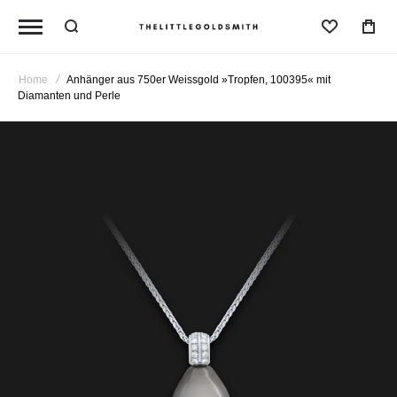
Wunschl
Home
Anhänger aus 750er Weissgold »Tropfen, 100395« mit
Diamanten und Perle
Zum
Ende
der
Bildergalerie
springen