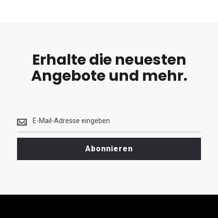
Erhalte die neuesten
Angebote und mehr.
Erhalte
die
neuesten
<br>
Abonnieren
Angebote
und
mehr.