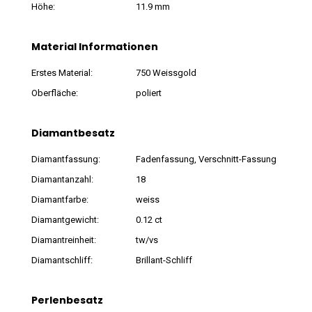
Höhe:
11.9 mm
Material Informationen
Erstes Material:
750 Weissgold
Oberfläche:
poliert
Diamantbesatz
Diamantfassung:
Fadenfassung, Verschnitt-Fassung
Diamantanzahl:
18
Diamantfarbe:
weiss
Diamantgewicht:
0.12 ct
Diamantreinheit:
tw/vs
Diamantschliff:
Brillant-Schliff
Perlenbesatz