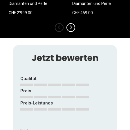
Diamanten und Perle
Diamanten und Perle
CHF 2’999.00
CHF 459.00
‹
›
Jetzt bewerten
Qualität
Preis
1
2
3
4
5
star
stars
stars
stars
stars
Preis-Leistungs
1
2
3
4
5
star
stars
stars
stars
stars
1
2
3
4
5
star
stars
stars
stars
stars