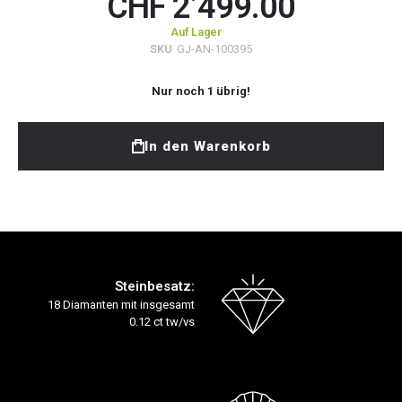
CHF 2’499.00
Auf Lager
SKU
GJ-AN-100395
Nur noch
1
übrig!
In den Warenkorb
Steinbesatz:
18 Diamanten mit insgesamt
0.12 ct tw/vs