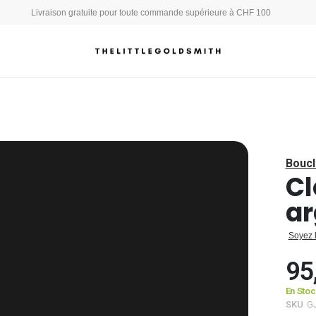
Livraison gratuite pour toute commande supérieure à CHF 100
Boucl
Cl
ar
Soyez 
95
En Sto
SKU
G