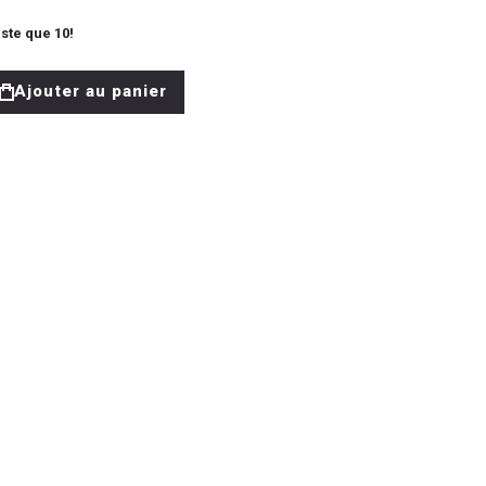
este que
10
!
Ajouter au panier