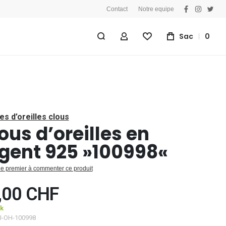
Contact
Notre equipe
facebook
instagra
twitt
Sac
0
Mon Compte
Liste D'achats
es d’oreilles clous
ous d’oreilles en
gent 925 »100998«
le premier à commenter ce produit
,00 CHF
ck
J-OH-100998