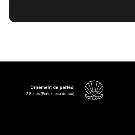
Passer
au
début
de
la
Galerie
d’images
Ornement de perles:
2 Perles (Perle d’eau douce)