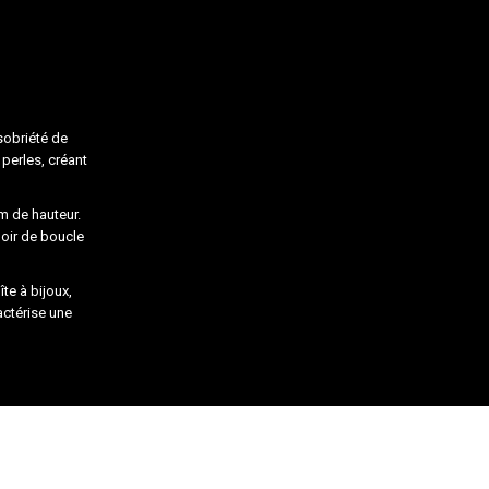
sobriété de
 perles, créant
m de hauteur.
moir de boucle
te à bijoux,
actérise une