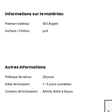
Informations sur le matériau
Premier matériau:
925 Argent
Surface / Finition:
poli
Autres informations
Politique de retour:
28 jours
Délai de livraison:
1–3 jours ouvrables
Contenu de la livraison:
Article, Boîte à bijoux
Clous d’oreilles en
or jaune 750
»100999«