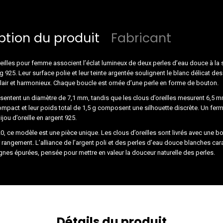
ption du produit
Fabricant
eilles pour femme associent l’éclat lumineux de deux perles d’eau douce à la 
ng 925. Leur surface polie et leur teinte argentée soulignent le blanc délicat des
lair et harmonieux. Chaque boucle est ornée d’une perle en forme de bouton.
sentent un diamètre de 7,1 mm, tandis que les clous d’oreilles mesurent 6,5 m
mpact et leur poids total de 1,5 g composent une silhouette discrète. Un fer
jou d’oreille en argent 925.
0, ce modèle est une pièce unique. Les clous d’oreilles sont livrés avec une boî
 rangement. L’alliance de l’argent poli et des perles d’eau douce blanches car
ignes épurées, pensée pour mettre en valeur la douceur naturelle des perles.
Détails du produit