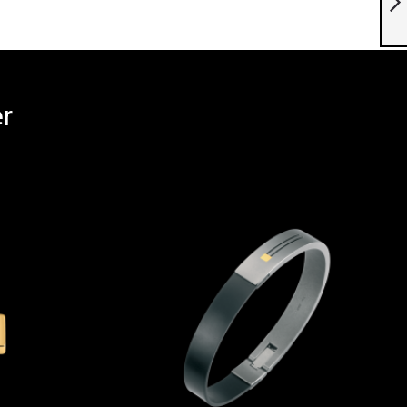
Suivant
er