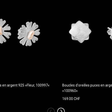
es en argent 925 »Fleur, 100997«
Boucles d'oreilles puces en arg
»100960«
169.00 CHF
‹
›