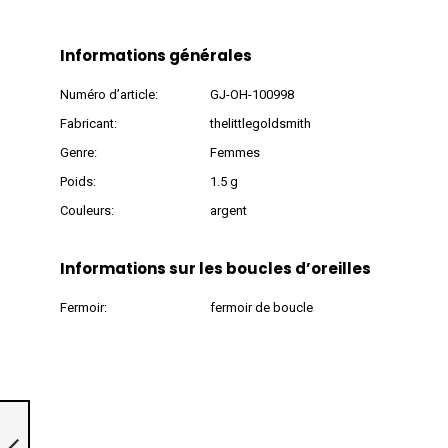
Informations générales
Numéro d’article:
GJ-OH-100998
Fabricant:
thelittlegoldsmith
Genre:
Femmes
Poids:
1.5 g
Couleurs:
argent
Informations sur les boucles d’oreilles
Fermoir:
fermoir de boucle
Puces d'oreilles en
argent 925 »Fleur,
100997«