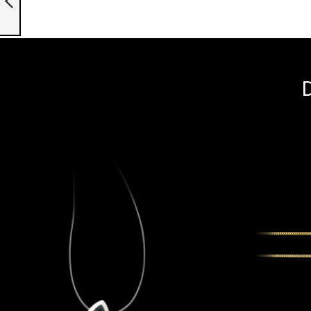
Précédent
D