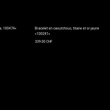
ix, 100474«
Bracelet en caoutchouc, titane et or jaune
»100241«
339.00 CHF