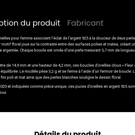
ption du produit
Fabricant
eilles pour femme associent l’éclat de l’argent 925 à la douceur de deux per
 motif floral joue sur le contraste entre des surfaces polies et mates, créant un 
te argentée. Chaque boucle est ornée d’une perle mesurant 5,7 mm de longueu
re de 14,9 mm et une hauteur de 4,2 mm, ces boucles d’oreilles clous « Fleur 
 équilibrée. Le modèle pèse 3,2 g et se ferme à l’aide d’un fermoir de boucle. 
 fini poli et mat ainsi que des perles blanches souligne le dessin floral.
020 et indiquées comme pièce unique, ces puces d’oreilles en argent 925 sont
joux.
Détails du produit