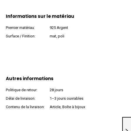
Informations sur le matériau
Premier matériau:
925 Argent
Surface / Finition:
mat, poli
Autres informations
Politique de retour:
28 jours
Délai de livraison:
1–3 jours ouvrables
Contenu de la livraison:
Article, Boîte à bijoux
Clous d’oreilles en
argent 925
»100998«