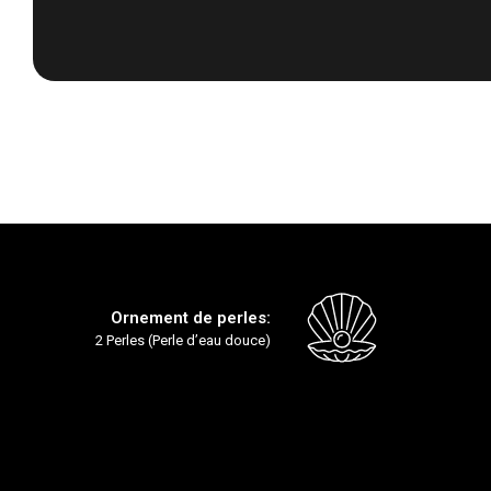
Passer
au
début
de
la
Galerie
d’images
Ornement de perles:
2 Perles (Perle d’eau douce)