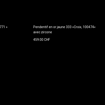
771 »
Pendentif en or jaune 333 »Croix, 100474«
avec zircone
459.00 CHF