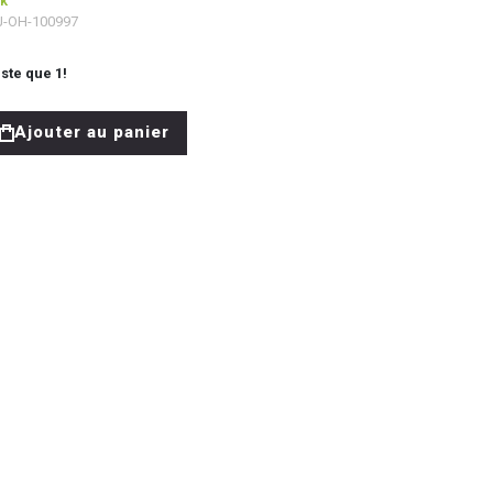
ck
J-OH-100997
este que
1
!
Ajouter au panier