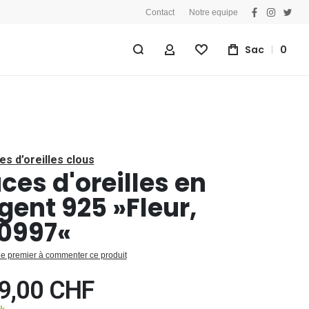
Contact
Notre equipe
facebook
instagra
twitt
Sac
0
Mon Compte
Liste D'achats
es d’oreilles clous
ces d'oreilles en
gent 925 »Fleur,
0997«
le premier à commenter ce produit
9,00 CHF