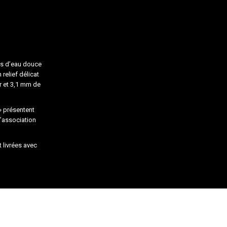
les d’eau douce
relief délicat
r et 3,1 mm de
» présentent
L’association
 livrées avec