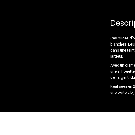
Descri
Ces puces d’or
blanches. Leur
dans une tein
largeur.
Avec un diamèt
une silhouette
de l’argent, du
Réalisées en 2
une boîte à bi