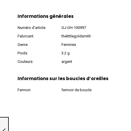
Informations générales
Numéro d’article:
GJ-OH-100997
Fabricant:
thelittlegoldsmith
Genre:
Femmes
Poids:
3.2 g
Couleurs:
argent
Informations sur les boucles d’oreilles
Fermoir:
fermoir de boucle
Puces d’oreilles en
argent 925 »Fleur,
100996«