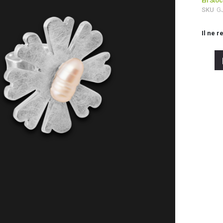
En Sto
SKU
G
Il ne r