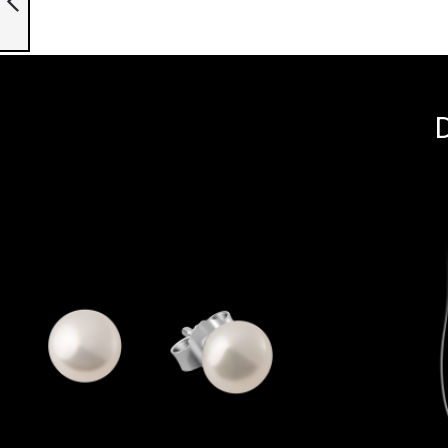
Précédent
D