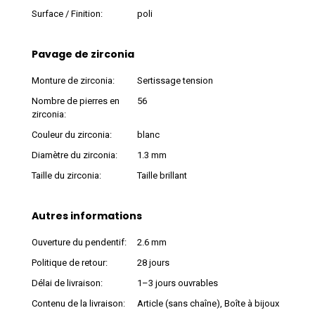
Surface / Finition:
poli
Pavage de zirconia
Monture de zirconia:
Sertissage tension
Nombre de pierres en
56
zirconia:
Couleur du zirconia:
blanc
Diamètre du zirconia:
1.3 mm
Taille du zirconia:
Taille brillant
Autres informations
Ouverture du pendentif:
2.6 mm
Politique de retour:
28 jours
Délai de livraison:
1–3 jours ouvrables
Contenu de la livraison:
Article (sans chaîne), Boîte à bijoux