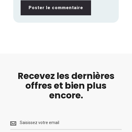
Poster le commentaire
Recevez les dernières
offres et bien plus
encore.
Recevez
les
dernières