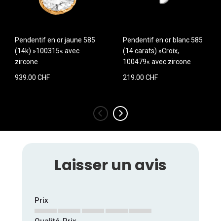
Pendentif en or jaune 585
Pendentif en or blanc 585
(14k) »100315« avec
(14 carats) »Croix,
zircone
100479« avec zircone
939.00 CHF
219.00 CHF
‹
›
Laisser un avis
Prix
Qualité-Prix
1
2
3
4
5