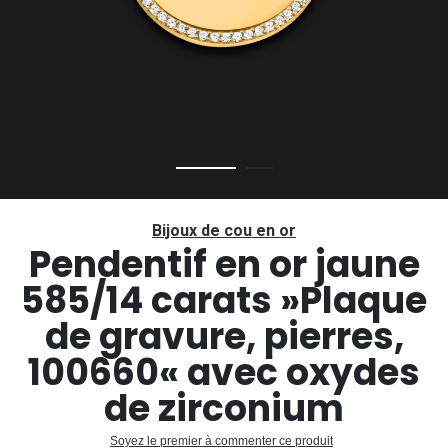
Passer
au
Bijoux de cou en or
début
Pendentif en or jaune
de
585/14 carats »Plaque
la
Galerie
de gravure, pierres,
d’images
100660« avec oxydes
de zirconium
Soyez le premier à commenter ce produit