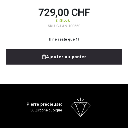
729,00 CHF
En Stock
SKU
GJ-AN-100660
Il ne reste que
1
!
Ajouter au panier
Pierre précieuse:
56 Zircone cubique