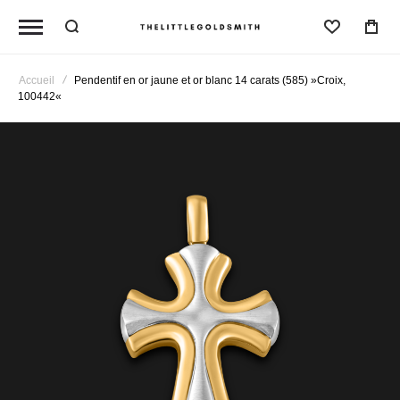
Liste D'
Accueil
Pendentif en or jaune et or blanc 14 carats (585) »Croix,
100442«
Passer
à
la
fin
de
la
galerie
d’images