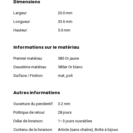
Dimensions
Largeur:
20.0 mm
Longueur:
33.6 mm
Hauteur:
5.0 mm
Informations sur le matériau
Premier matériau:
585 Or jaune
Deuxième matériau:
585er Or blanc
Surface / Finition:
mat, poli
Autres informations
Ouverture du pendentif:
3.2 mm
Politique de retour:
28 jours
Délai de livraison:
1–3 jours ouvrables
Contenu de la livraison:
Article (sans chaîne), Boîte à bijoux