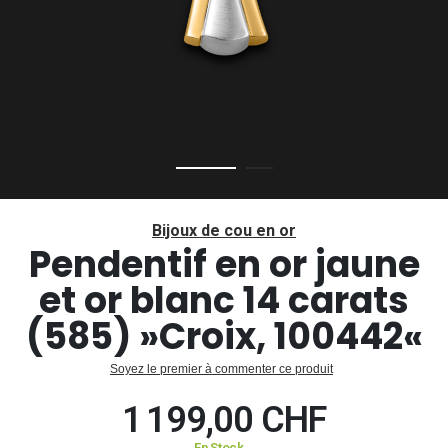
Passer
au
Bijoux de cou en or
début
Pendentif en or jaune
de
et or blanc 14 carats
la
Galerie
(585) »Croix, 100442«
d’images
Soyez le premier à commenter ce produit
1 199,00 CHF
En Stock