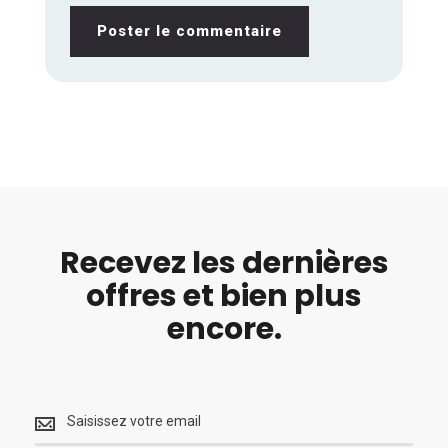
Poster le commentaire
Recevez les dernières
offres et bien plus
encore.
Recevez
les
dernières