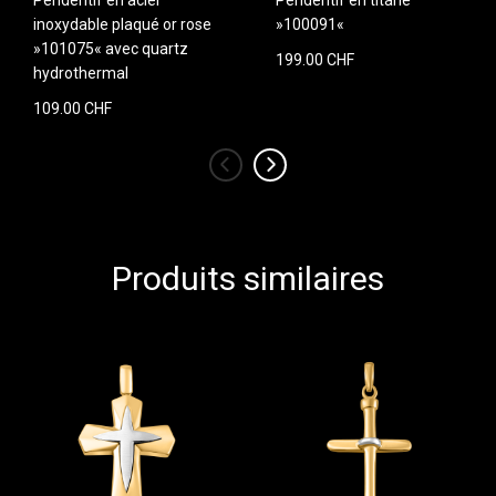
inoxydable plaqué or rose
»100091«
»101075« avec quartz
199.00 CHF
hydrothermal
109.00 CHF
‹
›
Produits similaires