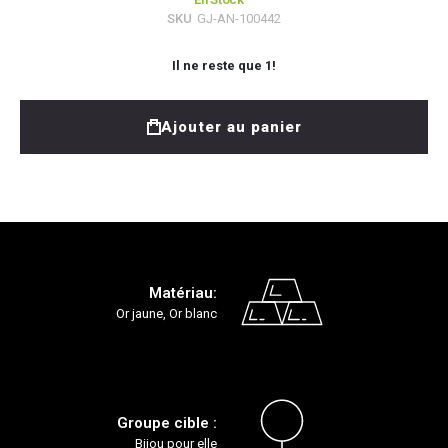
SKU
GJ-AN-100442
Il ne reste que
1
!
Ajouter au panier
Matériau:
Or jaune, Or blanc
Groupe cible :
Bijou pour elle