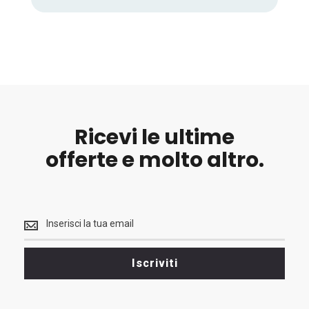
Ricevi le ultime
offerte e molto altro.
Ricevi
le
ultime
<br>
Iscriviti
offerte
e
molto
altro.