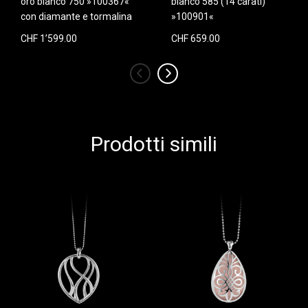
oro bianco 750 »100367«
bianco 585 (14 carati)
con diamante e tormalina
»100901«
CHF 1’599.00
CHF 659.00
‹
›
Prodotti simili