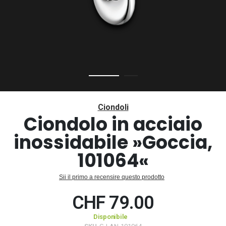
Vai
all'inizio
Ciondoli
della
Ciondolo in acciaio
galleria
inossidabile »Goccia,
di
immagini
101064«
Sii il primo a recensire questo prodotto
CHF 79.00
Disponibile