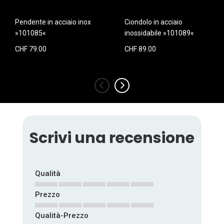
Pendente in acciaio inox
Ciondolo in acciaio
»101085«
inossidabile »101089«
CHF 79.00
CHF 89.00
‹
›
Scrivi una recensione
Qualità
Prezzo
1
2
3
4
5
star
stars
stars
stars
stars
Qualità-Prezzo
1
2
3
4
5