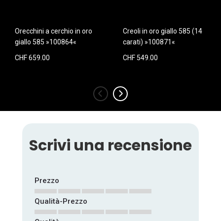
Orecchini a cerchio in oro
Creoli in oro giallo 585 (14
giallo 585 »100864«
carati) »100871«
CHF 659.00
CHF 549.00
‹
›
Scrivi una recensione
Prezzo
Qualità-Prezzo
1
2
3
4
5
star
stars
stars
stars
stars