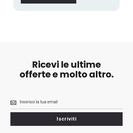
Ricevi le ultime
offerte e molto altro.
Ricevi
le
ultime
<br>
Iscriviti
offerte
e
molto