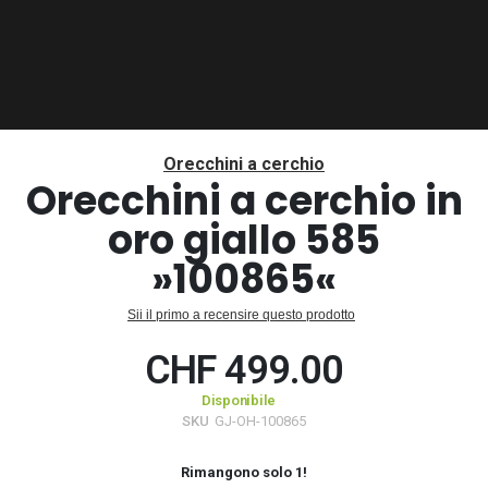
Vai
all'inizio
Orecchini a cerchio
della
Orecchini a cerchio in
galleria
oro giallo 585
di
immagini
»100865«
Sii il primo a recensire questo prodotto
CHF 499.00
Disponibile
SKU
GJ-OH-100865
Rimangono solo
1
!