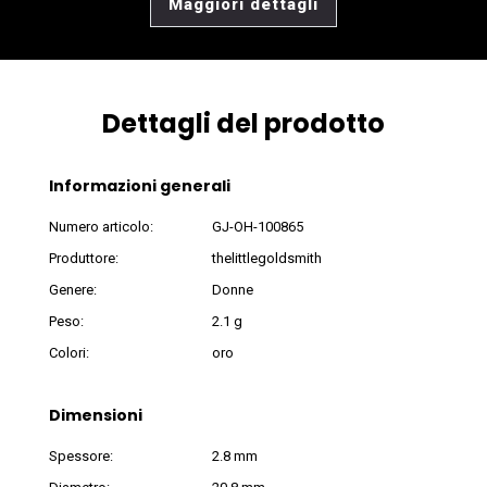
Maggiori dettagli
Dettagli del prodotto
Informazioni generali
Numero articolo:
GJ-OH-100865
Produttore:
thelittlegoldsmith
Genere:
Donne
Peso:
2.1 g
Colori:
oro
Dimensioni
Spessore:
2.8 mm