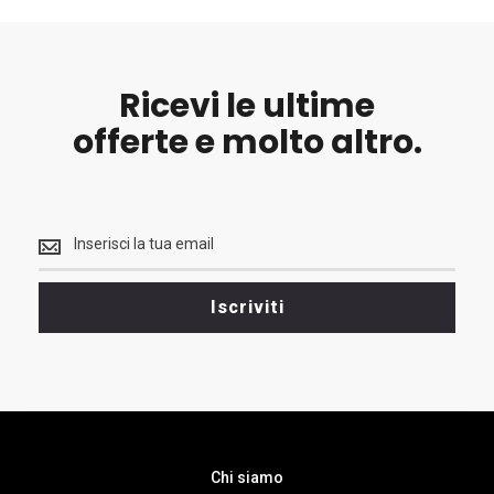
Ricevi le ultime
offerte e molto altro.
Ricevi
le
ultime
<br>
Iscriviti
offerte
e
molto
altro.
Chi siamo