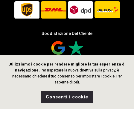
Soddisfazione Del Cliente
Utilizziamo i cookie per rendere migliore la tua esperienza di
navigazione.
Per rispettare la nuova direttiva sulla privacy, è
Seguici
necessario chiedere il tuo consenso per impostare i cookie.
Per
saperne di più
.
Consenti i cookie
0
Desideri
Home
Ricerca
Negozio
Borsa
CHF 2’209.00
Aggiungi al Carrello
Diritto d’autore © 2026 thelittlegoldsmith.ch