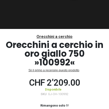
Vai
all'inizio
Orecchini a cerchio
della
Orecchini a cerchio in
galleria
oro giallo 750
di
immagini
»100992«
Sii il primo a recensire questo prodotto
CHF 2’209.00
Disponibile
SKU
GJ-OH-100992
Rimangono solo
1
!