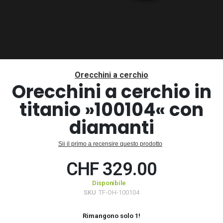
Vai
all'inizio
Orecchini a cerchio
della
Orecchini a cerchio in
galleria
titanio »100104« con
di
immagini
diamanti
Sii il primo a recensire questo prodotto
CHF 329.00
Disponibile
SKU
TF-OH-100104
Rimangono solo
1
!