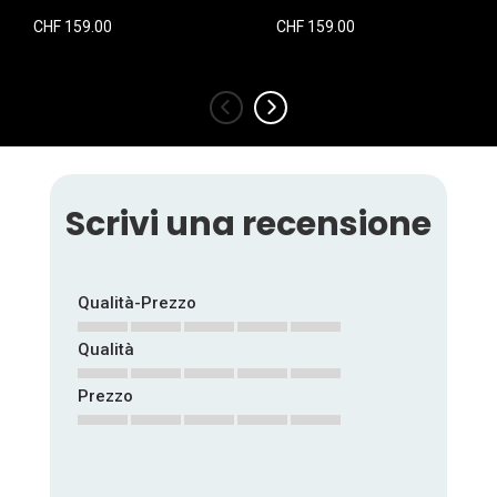
CHF 159.00
CHF 159.00
‹
›
Scrivi una recensione
Qualità-Prezzo
Qualità
1
2
3
4
5
star
stars
stars
stars
stars
Prezzo
1
2
3
4
5
star
stars
stars
stars
stars
1
2
3
4
5
star
stars
stars
stars
stars