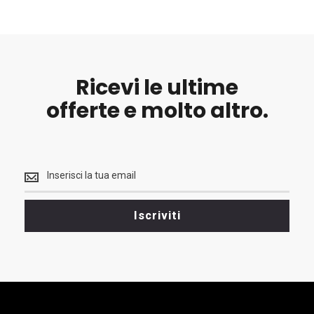
Ricevi le ultime
offerte e molto altro.
Ricevi
le
ultime
<br>
Iscriviti
offerte
e
molto
altro.